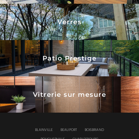
Verres
Patio Prestige
Vitrerie sur mesure
BLAINVILLE
BEAUPORT
BOISBRIAND
BOUCHERVILLE
CHARLESBOURG