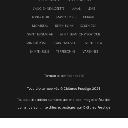
L’ANCIENNE-LORETTE
LAVAL
LÉVIS
LONGUEUIL
MASCOUCHE
MIRABEL
MONTRÉAL
REPENTIGNY
ROSEMÈRE
SAINT-EUSTACHE
SAINT-JEAN-CHRYSOSTOME
SAINT-JÉRÔME
SAINT-SAUVEUR
SAINTE-FOY
SAINTE-JULIE
TERREBONNE
VARENNES
Termes et confidentialité
Tous droits réservés © Clôtures Prestige 2026
Toutes utilisations ou reproductions des images et/ou des
contenus sont interdites et protégés par Clôtures Prestige