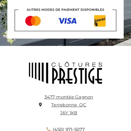
3477 montée Gagnon
Terrebonne, QC
J6Y 1K8
(450) 971-5077