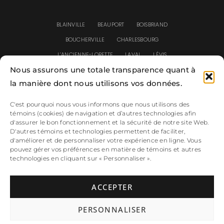
BLAINVILLE
BEAUPORT
BOISBRIAND
BOUCHERVILLE
CHARLESBOURG
L’ANCIENNE-LORETTE
LAVAL
LÉVIS
Nous assurons une totale transparence quant à
LONGUEUIL
MASCOUCHE
MIRABEL
la manière dont nous utilisons vos données.
MONTRÉAL
REPENTIGNY
ROSEMÈRE
SAINT-EUSTACHE
SAINT-JEAN-CHRYSOSTOME
C'est pourquoi nous vous informons que nous utilisons des
témoins (cookies) de navigation et d’autres technologies afin
SAINT-JÉRÔME
SAINT-SAUVEUR
SAINTE-FOY
d'assurer le bon fonctionnement et la sécurité de notre site Web.
SAINTE-JULIE
TERREBONNE
VARENNES
D'autres témoins et technologies permettent de faciliter,
d'améliorer et de personnaliser votre expérience en ligne. Vous
pouvez gérer vos préférences en matière de témoins et autres
technologies en cliquant sur « Personnaliser ».
Termes et confidentialité
ACCEPTER
Tous droits réservés © Clôtures Prestige 2026
PERSONNALISER
Toutes utilisations ou reproductions des images et/ou des