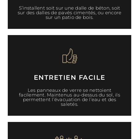
S’installent soit sur une dalle de béton, soit
sur des dalles de pavés cimentés, ou encore
sur un patio de bois.
ENTRETIEN FACILE
Les panneaux de verre se nettoient
facilement. Maintenus au-dessus du sol, ils
permettent l’évacuation de l’eau et des
saletés.