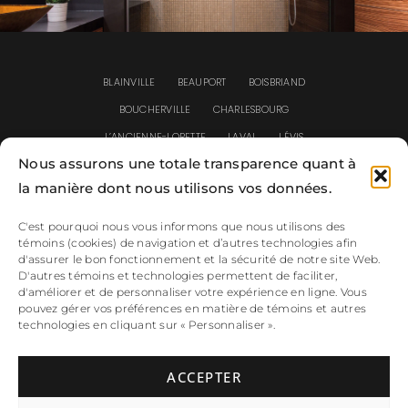
BLAINVILLE
BEAUPORT
BOISBRIAND
BOUCHERVILLE
CHARLESBOURG
L’ANCIENNE-LORETTE
LAVAL
LÉVIS
Nous assurons une totale transparence quant à
LONGUEUIL
MASCOUCHE
MIRABEL
la manière dont nous utilisons vos données.
MONTRÉAL
REPENTIGNY
ROSEMÈRE
SAINT-EUSTACHE
SAINT-JEAN-CHRYSOSTOME
C'est pourquoi nous vous informons que nous utilisons des
témoins (cookies) de navigation et d’autres technologies afin
SAINT-JÉRÔME
SAINT-SAUVEUR
SAINTE-FOY
d'assurer le bon fonctionnement et la sécurité de notre site Web.
SAINTE-JULIE
TERREBONNE
VARENNES
D'autres témoins et technologies permettent de faciliter,
d'améliorer et de personnaliser votre expérience en ligne. Vous
pouvez gérer vos préférences en matière de témoins et autres
technologies en cliquant sur « Personnaliser ».
Termes et confidentialité
ACCEPTER
Tous droits réservés © Clôtures Prestige 2026