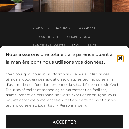
BLAINVILLE
BEAUPORT
BOISBRIAND
BOUCHERVILLE
CHARLESBOURG
L’ANCIENNE-LORETTE
LAVAL
LÉVIS
Nous assurons une totale transparence quant à
LONGUEUIL
MASCOUCHE
MIRABEL
la manière dont nous utilisons vos données.
MONTRÉAL
REPENTIGNY
ROSEMÈRE
SAINT-EUSTACHE
SAINT-JEAN-CHRYSOSTOME
C'est pourquoi nous vous informons que nous utilisons des
témoins (cookies) de navigation et d’autres technologies afin
SAINT-JÉRÔME
SAINT-SAUVEUR
SAINTE-FOY
d'assurer le bon fonctionnement et la sécurité de notre site Web.
SAINTE-JULIE
TERREBONNE
VARENNES
D'autres témoins et technologies permettent de faciliter,
d'améliorer et de personnaliser votre expérience en ligne. Vous
pouvez gérer vos préférences en matière de témoins et autres
technologies en cliquant sur « Personnaliser ».
Termes et confidentialité
ACCEPTER
Tous droits réservés © Clôtures Prestige 2026