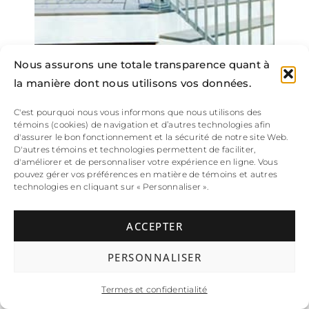
Nous assurons une totale transparence quant à
la manière dont nous utilisons vos données.
C'est pourquoi nous vous informons que nous utilisons des
témoins (cookies) de navigation et d’autres technologies afin
d'assurer le bon fonctionnement et la sécurité de notre site Web.
D'autres témoins et technologies permettent de faciliter,
d'améliorer et de personnaliser votre expérience en ligne. Vous
pouvez gérer vos préférences en matière de témoins et autres
technologies en cliquant sur « Personnaliser ».
086
ACCEPTER
PERSONNALISER
Termes et confidentialité